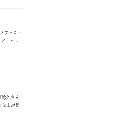
にパワースト
ーストーン
原稔久さん
と糸山志泉