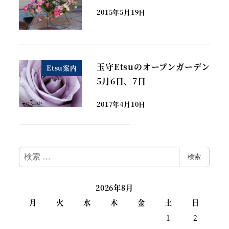
2015年5月19日
玉守Etsuのオープンガーデン
Etsu案内
5月6日、7日
2017年4月10日
検
検索
索
2026年8月
月
火
水
木
金
土
日
1
2