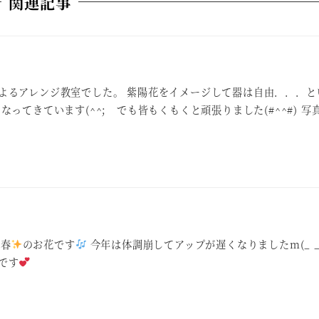
関連記事
よるアレンジ教室でした。 紫陽花をイメージして器は自由．．．と
なってきています(^^; でも皆もくもくと頑張りました(#^^#) 写
 春
のお花です
今年は体調崩してアップが遅くなりましたm(_ _
です