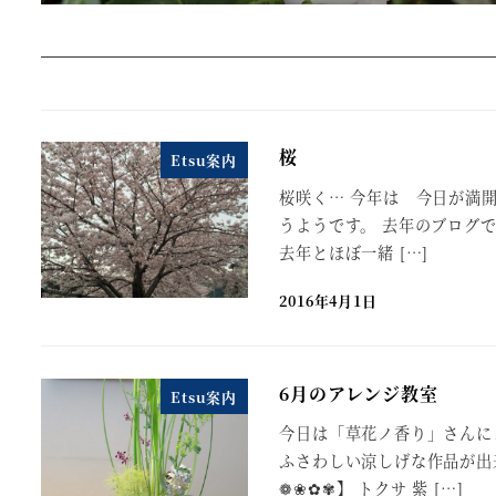
桜
Etsu案内
桜咲く… 今年は 今日が満
うようです。 去年のブログ
去年とほぼ一緒 […]
2016年4月1日
6月のアレンジ教室
Etsu案内
今日は「草花ノ香り」さんに
ふさわしい涼しげな作品が出
❁❀✿✾】 トクサ 紫 […]