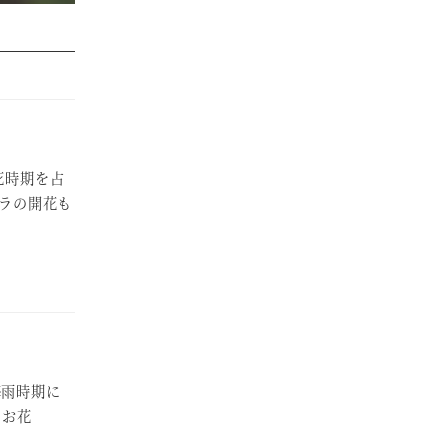
花時期を占
バラの開花も
梅雨時期に
のお花