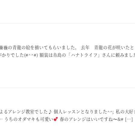
薔薇の青龍の絵を描いてもらいました。 去年 青龍の花が咲いたと
かりでした(#^^#) 額装は糸島の「ハナトライフ」さんに頼みまし
るアレンジ教室でした♪ 個人レッスンとなりました^^; 私の大好
… うちのオダマキも可愛い
春のアレンジはいいですね〜&# […]