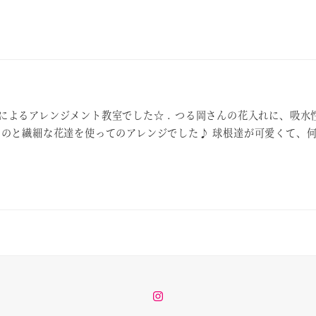
によるアレンジメント教室でした☆ . つる岡さんの花入れに、吸水
ものと繊細な花達を使ってのアレンジでした♪ 球根達が可愛くて、
instagram