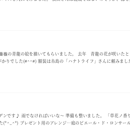
薔薇の青龍の絵を描いてもらいました。 去年 青龍の花が咲いたと
かりでした(#^^#) 額装は糸島の「ハナトライフ」さんに頼みまし
デンです♪ 雨でなければいいな～ 準備も整いました。 「草花ノ香
(*^_^*) プレゼント用のアレンジ…庭のピエール・ド・ロンサール