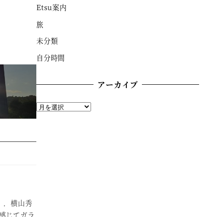
Etsu案内
旅
未分類
自分時間
アーカイブ
ア
ー
カ
イ
ブ
．．．横山秀
感じてガラ