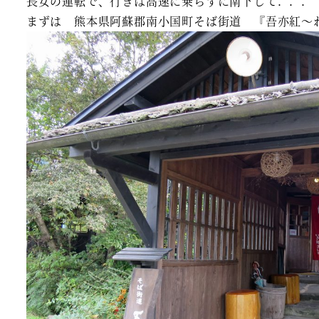
長女の運転で、行きは高速に乗らずに南下して．．．
まずは 熊本県阿蘇郡南小国町そば街道 『吾亦紅～