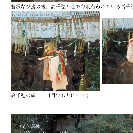
贅沢な夕食の後、高千穂神社で毎晩行われている高千
高千穂の旅 一日目でした(*^_^*)
古い投稿