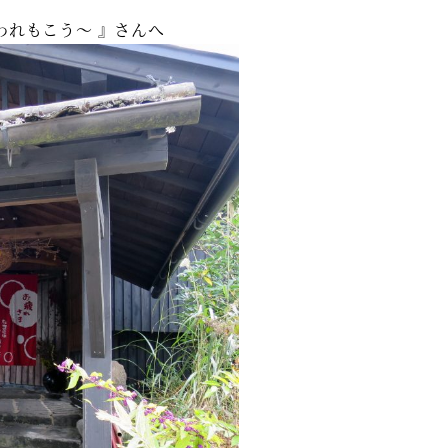
われもこう～ 』さんへ