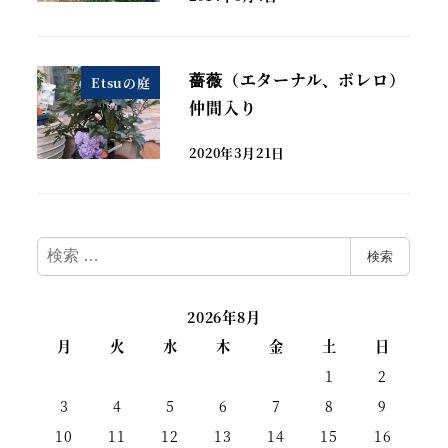
薔薇（エターナル、ボレロ）
Etsuの庭
仲間入り
2020年3月21日
検
検索
索
2026年8月
月
火
水
木
金
土
日
1
2
3
4
5
6
7
8
9
10
11
12
13
14
15
16