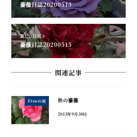
薔薇日誌20200513
新しい投稿
薔薇日誌20200515
関連記事
秋の薔薇
Etsuの庭
2015年9月30日