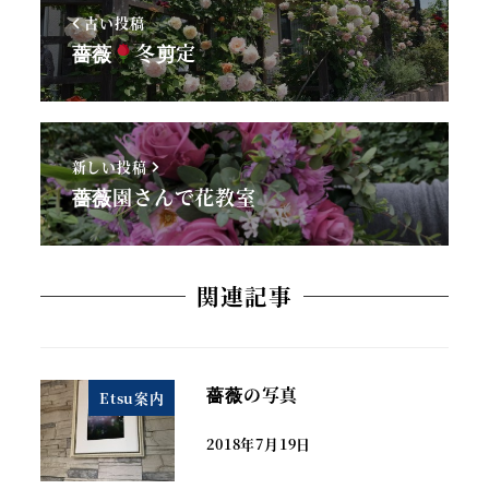
古い投稿
薔薇
冬剪定
新しい投稿
薔薇園さんで花教室
関連記事
薔薇の写真
Etsu案内
2018年7月19日