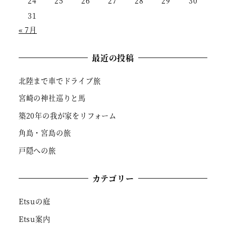
24
25
26
27
28
29
30
31
« 7月
最近の投稿
北陸まで車でドライブ旅
宮崎の神社巡りと馬
築20年の我が家をリフォーム
角島・宮島の旅
戸隠への旅
カテゴリー
Etsuの庭
Etsu案内