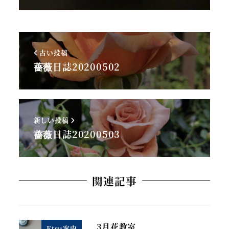
古い投稿
薔薇日誌20200502
新しい投稿
薔薇日誌20200503
関連記事
3月花教室
Etsu案内