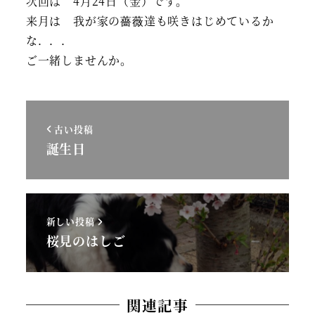
次回は 4月24日（金）です。
来月は 我が家の薔薇達も咲きはじめているか
な．．．
ご一緒しませんか。
古い投稿
誕生日
新しい投稿
桜見のはしご
関連記事